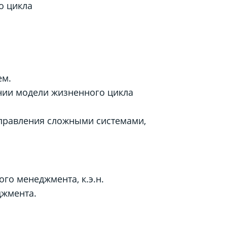
о цикла
ем.
нии модели жизненного цикла
правления сложными системами,
го менеджмента, к.э.н.
жмента.