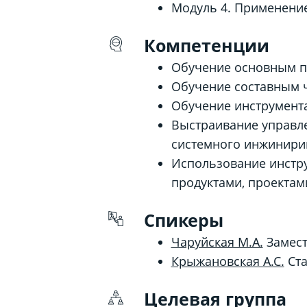
Модуль 4. Применени
Компетенции
Обучение основным п
Обучение с
оставным 
Обучение и
нструмент
Выстраивание управл
системного инжинири
Использование инстр
продуктами, проектам
Спикеры
Чаруйская М.А.
Замест
Крыжановская А.С.
Ста
Целевая группа