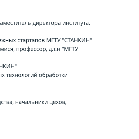
аместитель директора института,
ежных стартапов МГТУ "СТАНКИН"
ися, профессор, д.т.н "МГТУ
АНКИН"
ных технологий обработки
тва, начальники цехов,