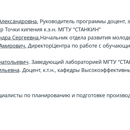
Александровна.
Руководитель программы доцент, з
 Точки кипения к.э.н. МГТУ "СТАНКИН"
дра Сергеевна.
Начальник отдела развития молод
Амирович.
Директор
Центра по работе с обучающим
натольевич
. Заведующий лабораторией МГТУ "СТ
ильевна
. Доцент, к.т.н., кафедры Высокоэффектив
иалисты по планированию и подготовке производс