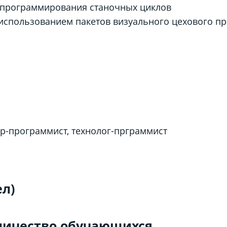
 программирования станочных циклов
спользованием пакетов визуального цехового пр
р-программист, технолог-прграммист
ел)
ичество обучающихся