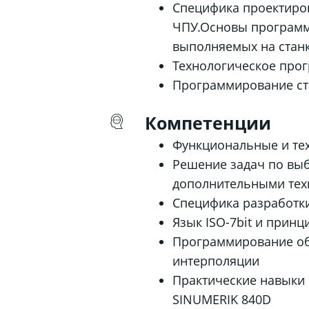
Специфика проектиров
ЧПУ.Основы программ
выполняемых на станк
Технологическое про
Программирование ста
Компетенции
Функциональные и те
Решение задач по выб
дополнительными тех
Специфика разработк
Язык ISO-7bit и прин
Программирование об
интерполяции
Практические навыки 
SINUMERIK 840D