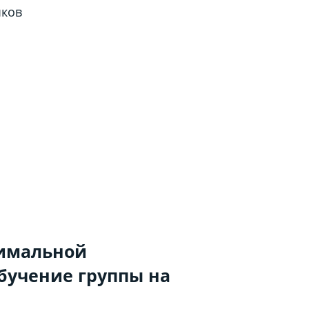
ыков
нимальной
бучение группы на