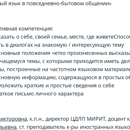
ный язык в повседневно-бытовом общении»
тивная компетенция:
азать о себе, своей семье, месте, где живетеСпос
ть в диалогах на знакомую / интересующую тему
сновные положения четко произнесенных высказы
ащемуся темы, с которыми приходится иметь дело 
ты, построенные на частотном языковом материа
сновную информацию, содержащуюся в простых объ
зложить краткие и простые сведения о себе
аткое письмо личного характера
икторовна
, к.п.н., директор ЦДЛП МИРИТ, доцент
льевна
, ст. преподаватель к-ры иностранных язык